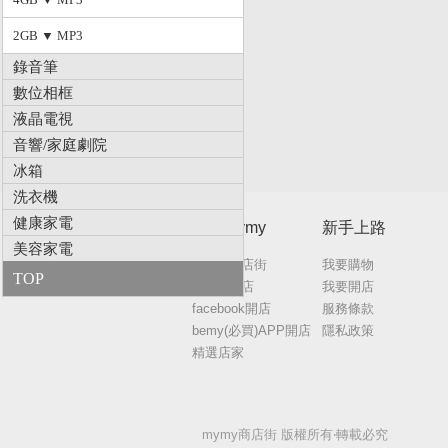
2GB ▼ MP3
錄音筆
數位相框
液晶電視
音響/家庭劇院
冰箱
洗衣機
健康家電
關於mymy
新手上路
美容家電
mymy商店街
我要購物
TOP
mymy開店
我要開店
facebook開店
服務條款
bemy(必買)APP開店
隱私政策
精選店家
mymy商店街 版權所有‧轉載必究