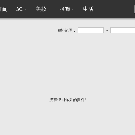
首頁
3C
美妝
服飾
生活
價格範圍：
-
沒有找到你要的資料!