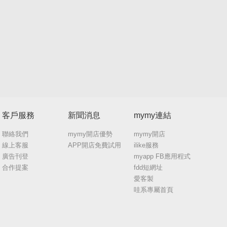
客戶服務
新聞消息
mymy連結
聯絡我們
mymy開店優勢
mymy開店
線上客服
APP開店免費試用
ilike服務
廣告刊登
myapp FB應用程式
合作提案
fdd短網址
愛客製
哇系專屬首頁