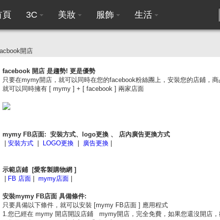
首頁
3C
美妝
服飾
生活
facbook開店
facebook 開店 是趨勢! 更是優勢
只要在mymy開店，就可以同時在您的facebook粉絲團上，安裝您的店鋪
就可以同時擁有 [ mymy ] + [ facebook ] 兩家店面
mymy FB店面: 安裝方式、logo更換 、 店內廣告更換方式
|
安裝方式
|
LOGO更換
|
廣告更換
|
示範店鋪 [愛客製購物網 ]
|
FB 店面
|
mymy店面
|
安裝mymy FB店面 具備條件:
只要具備以下條件，就可以安裝 [mymy FB店面 ] 應用程式
1.您已經在 mymy 開店開設店鋪 mymy開店，完全免費，如果您還沒