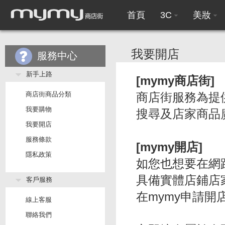
首頁
3C
美妝
我要開店
服務中心
新手上路
[mymy商店街]
商店街商品分類
商店街服務為提供
我要購物
搜尋及店家商品
我要開店
服務條款
[mymy開店]
隱私政策
如您也想要在網
具備實體店鋪店
客戶服務
在mymy申請開
線上客服
聯絡我們