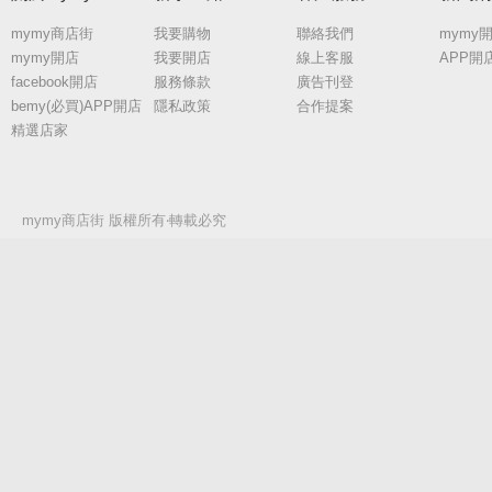
mymy商店街
我要購物
聯絡我們
mymy
mymy開店
我要開店
線上客服
APP開
facebook開店
服務條款
廣告刊登
bemy(必買)APP開店
隱私政策
合作提案
精選店家
mymy商店街 版權所有‧轉載必究