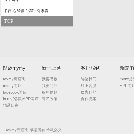
卡吉 心溫體 台灣牛肉專賣
TOP
關於mymy
新手上路
客戶服務
新聞消
mymy商店街
我要購物
聯絡我們
mymy
mymy開店
我要開店
線上客服
APP開
facebook開店
服務條款
廣告刊登
bemy(必買)APP開店
隱私政策
合作提案
精選店家
mymy商店街 版權所有‧轉載必究