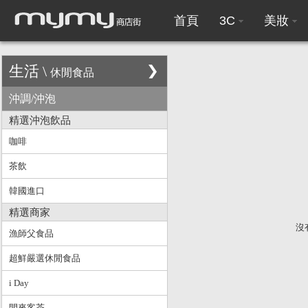
首頁
3C
美妝
生活
\
休閒食品
沖調/沖泡
精選沖泡飲品
咖啡
茶飲
韓國進口
精選商家
沒
漁師父食品
超鮮嚴選休閒食品
i Day
閒來客茶